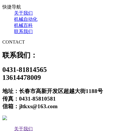
快捷导航
关于我们
机械自动化
机械百科
联系我们
CONTACT
联系我们：
0431-81814565
13614478009
地址：长春市高新开发区超越大街1188号
传真：0431-85810581
信箱：jltkxs@163.com
关于我们