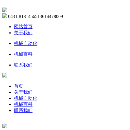
0431-81814565
13614478009
网站首页
关于我们
机械自动化
机械百科
联系我们
首页
关于我们
机械自动化
机械百科
联系我们