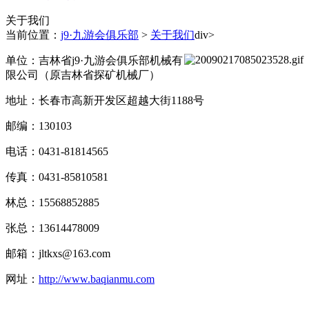
关于我们
当前位置：
j9·九游会俱乐部
>
关于我们
div>
单位：吉林省j9·九游会俱乐部机械有
限公司（原吉林省探矿机械厂）
地址：长春市高新开发区超越大街1188号
邮编：130103
电话：0431-81814565
传真：0431-85810581
林总：15568852885
张总：13614478009
邮箱：jltkxs@163.com
网址：
http://www.baqianmu.com